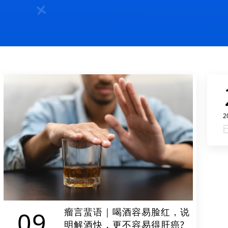
2
瘤言蜚语｜喝酒容易脸红，说
09
明解酒快，更不容易得肝癌?