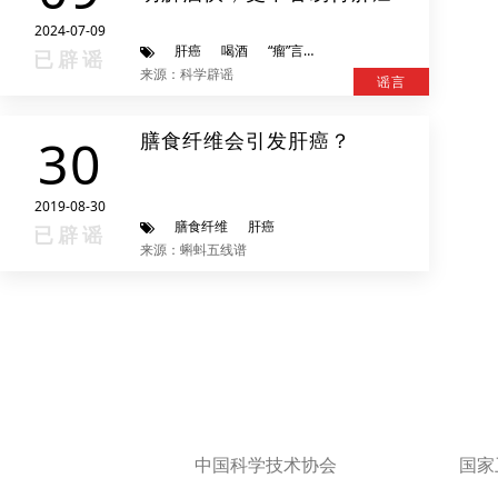
2024-07-09
肝癌
喝酒
“瘤”言蜚语
已辟谣
来源：科学辟谣
谣言
膳食纤维会引发肝癌？
30
2019-08-30
膳食纤维
肝癌
已辟谣
来源：蝌蚪五线谱
中国科学技术协会
国家