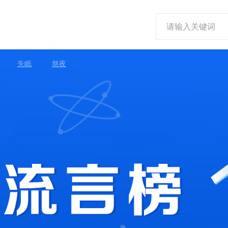
失眠
熬夜