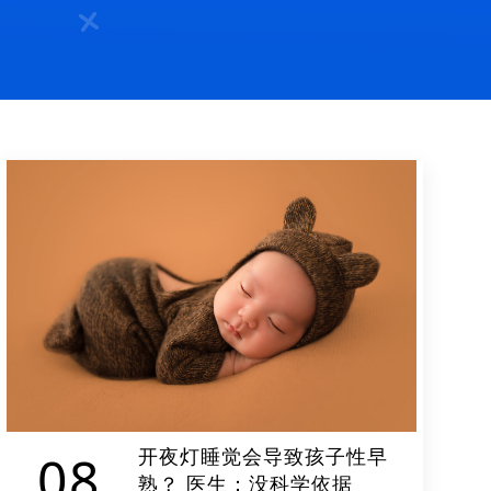
开夜灯睡觉会导致孩子性早
08
熟？ 医生：没科学依据