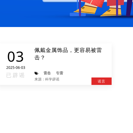
佩戴金属饰品，更容易被雷
03
击？
2025-06-03
雷击
引雷
已辟谣
来源：科学辟谣
谣言