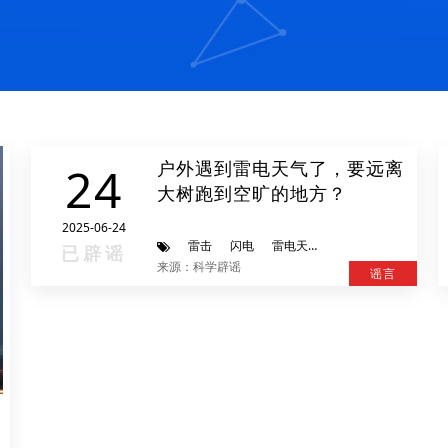
户外遇到雷电天气了，要远离
24
大树跑到空旷的地方？
2025-06-24
雷击
闪电
雷电天气
已辟谣
来源：科学辟谣
谣言