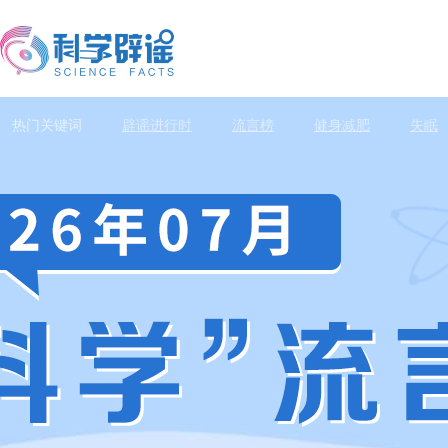
热门关键词
辟谣进行时
流言榜
健身减肥
失眠