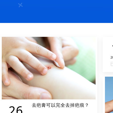
2
去疤膏可以完全去掉疤痕？
26