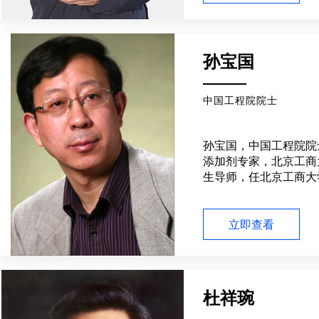
探测领导小组高级顾问
研和科普第一线勤奋工
孙宝国
中国工程院院士
孙宝国，中国工程院院
添加剂专家，北京工商
生导师，任北京工商大学
年-2017年）、兼任
学会常务理事、中国化
国食品添加剂和配料协
立即查看
国香料香精化妆品工业
香料和食品添加剂专家
府特殊津贴。构建了肉
分子特征结构单元模型
杜祥琬
系列重要肉香味食品香
定了我国3-呋喃硫化