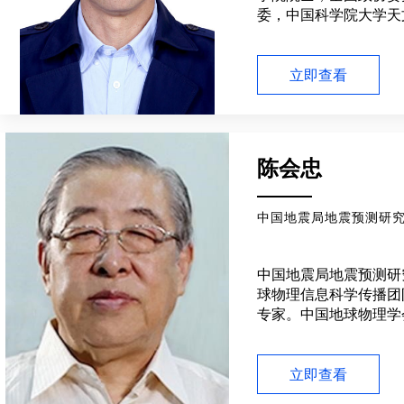
委，中国科学院大学天
院院长。主要从事宇宙
了在天山地区开展的“
测”科学实验。目前担
立即查看
专项 “多波段引力波宇
家，国际大科学工程“
望远镜SKA”中国首席
青年科学家奖、中国科
陈会忠
等奖、国家自然科学二
科技进步奖等奖励。
中国地震局地震预测研究
中国地震局地震预测研
球物理信息科学传播团
专家。中国地球物理学
届理事，信息技术专业
技术委员会委员和中国
员会委员。
立即查看