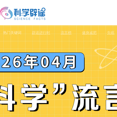
热门关键词
辟谣进行时
流言榜
健身减肥
失眠