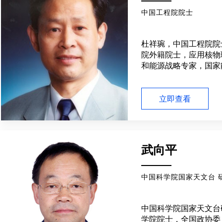
硫醚类食品香料制造的
中国工程院院士
国家自然科学基金项目5
863和国家科技支撑项
明专利20余项。作为
杜祥琬，中国工程院院
技术发明奖二等奖和国
院外籍院士，应用核物
二等奖4项。
和能源战略专家，国家
员会副主任，中国工程
员，博士生导师。杜祥
试验诊断理论和核武器
立即查看
性、创新性研究；曾任“
家组首席科学家，带领
光发展战略和计划，并
和关键技术研究中获重
武向平
成功主持综合实验研究
技术问题，使我国新型
世界先进行列。其科技
中国科学院国家天文台 
国家科技进步一等奖、
奖。
中国科学院国家天文台
学院院士，全国政协委