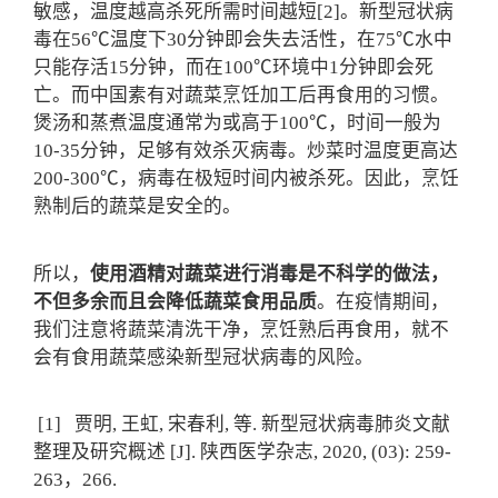
敏感，温度越高杀死所需时间越短[2]。新型冠状病
毒在56℃温度下30分钟即会失去活性，在75℃水中
只能存活15分钟，而在100℃环境中1分钟即会死
亡。而中国素有对蔬菜烹饪加工后再食用的习惯。
煲汤和蒸煮温度通常为或高于100℃，时间一般为
10-35分钟，足够有效杀灭病毒。炒菜时温度更高达
200-300℃，病毒在极短时间内被杀死。因此，烹饪
熟制后的蔬菜是安全的。
所以，
使用酒精对蔬菜进行消毒是不科学的做法，
不但多余而且会降低蔬菜食用品质
。在疫情期间，
我们注意将蔬菜清洗干净，烹饪熟后再食用，就不
会有食用蔬菜感染新型冠状病毒的风险。
[1] 贾明, 王虹, 宋春利, 等. 新型冠状病毒肺炎文献
整理及研究概述 [J]. 陕西医学杂志, 2020, (03): 259-
263，266.