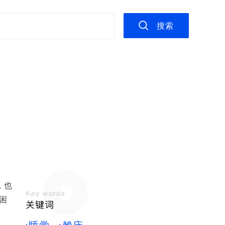
搜索
，也
困