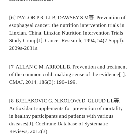
[6]TAYLOR P R, LI B, DAWSEY S M等. Prevention of
esophageal cancer: the nutrition intervention trials in
Linxian, China. Linxian Nutrition Intervention Trials
Study Group[J]. Cancer Research, 1994, 54(7 Suppl):
2029s-2031s.
[7]ALLAN G M, ARROLL B. Prevention and treatment
of the common cold: making sense of the evidence[J].
CMAJ, 2014, 186(3): 190–199.
[8]BJELAKOVIC G, NIKOLOVA D, GLUUD L L等.
Antioxidant supplements for prevention of mortality
in healthy participants and patients with various
diseases[J]. Cochrane Database of Systematic
Reviews, 2012(3).