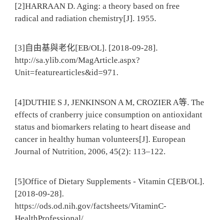
[2]HARRAAN D. Aging: a theory based on free
radical and radiation chemistry[J]. 1955.
[3]自由基與老化[EB/OL]. [2018-09-28].
http://sa.ylib.com/MagArticle.aspx?
Unit=featurearticles&id=971.
[4]DUTHIE S J, JENKINSON A M, CROZIER A等. The
effects of cranberry juice consumption on antioxidant
status and biomarkers relating to heart disease and
cancer in healthy human volunteers[J]. European
Journal of Nutrition, 2006, 45(2): 113–122.
[5]Office of Dietary Supplements - Vitamin C[EB/OL].
[2018-09-28].
https://ods.od.nih.gov/factsheets/VitaminC-
HealthProfessional/.