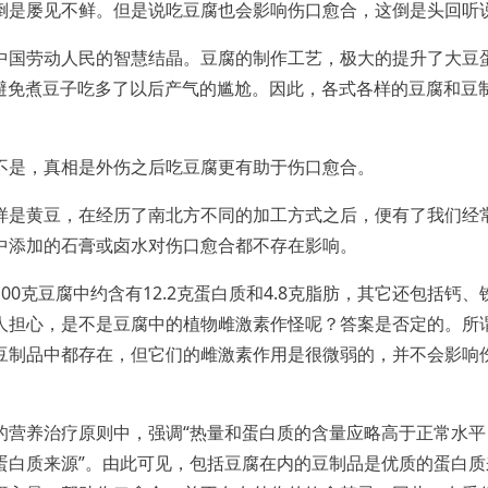
倒是屡见不鲜。但是说吃豆腐也会影响伤口愈合，这倒是头回听
中国劳动人民的智慧结晶。豆腐的制作工艺，极大的提升了大豆
以避免煮豆子吃多了以后产气的尴尬。因此，各式各样的豆腐和豆
不是，真相是外伤之后吃豆腐更有助于伤口愈合。
样是黄豆，在经历了南北方不同的加工方式之后，便有了我们经
中添加的石膏或卤水对伤口愈合都不存在影响。
0克豆腐中约含有12.2克蛋白质和4.8克脂肪，其它还包括钙、
人担心，是不是豆腐中的植物雌激素作怪呢？答案是否定的。所
豆制品中都存在，但它们的雌激素作用是很微弱的，并不会影响
的营养治疗原则中，强调“热量和蛋白质的含量应略高于正常水平
蛋白质来源”。由此可见，包括豆腐在内的豆制品是优质的蛋白质