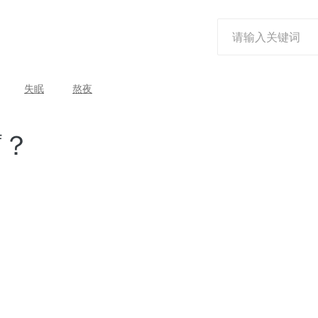
失眠
熬夜
腐？