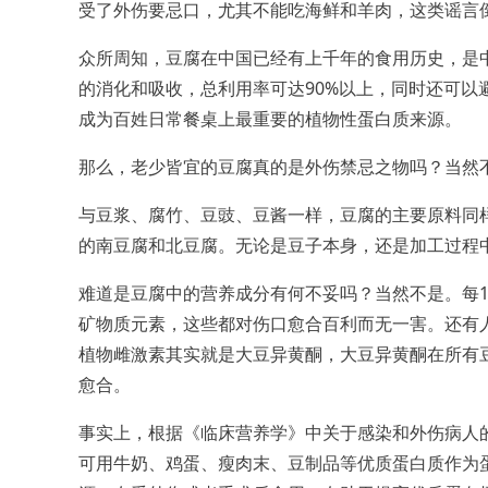
受了外伤要忌口，尤其不能吃海鲜和羊肉，这类谣言
众所周知，豆腐在中国已经有上千年的食用历史，是
的消化和吸收，总利用率可达90%以上，同时还可
成为百姓日常餐桌上最重要的植物性蛋白质来源。
那么，老少皆宜的豆腐真的是外伤禁忌之物吗？当然
与豆浆、腐竹、豆豉、豆酱一样，豆腐的主要原料同
的南豆腐和北豆腐。无论是豆子本身，还是加工过程
难道是豆腐中的营养成分有何不妥吗？当然不是。每10
矿物质元素，这些都对伤口愈合百利而无一害。还有
植物雌激素其实就是大豆异黄酮，大豆异黄酮在所有
愈合。
事实上，根据《临床营养学》中关于感染和外伤病人
可用牛奶、鸡蛋、瘦肉末、豆制品等优质蛋白质作为