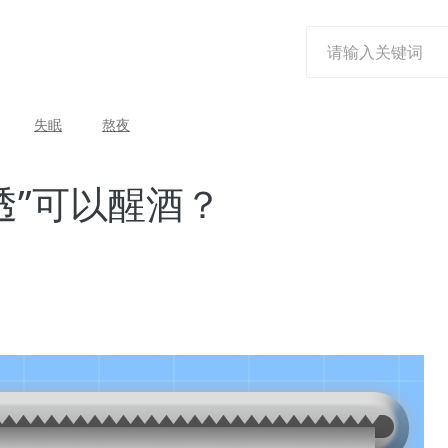
失眠
熬夜
透”可以醒酒？