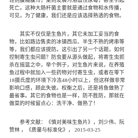
轻则腹痛腹泻，重则发展为溶血性尿毒，甚至引起
死亡。这种大肠杆菌主要就是通过食物和水传播，
可见，为了健康，我们还是应该选择熟透的食物。
其实不仅仅是生鱼片，其它未加工妥当的食
物，比如路边售卖的冰镇西瓜、半生不熟的烤串等
等，我们都应该提防。这引出了另一个话题，如何
控制寄生虫问题？防虫要从源头做起，将寄生虫扼
杀在摇篮之中，举个例子，对生鱼片来说，在养殖
鱼过程中就加入一些药物对付寄生虫，或者在零下
18摄氏度的环境下冷冻48小时以上，但这样做非常
影响口感，顾此失彼。权衡之后，还是将鱼做熟了
最省事。其它的食物也是一样，防不胜防，那就在
做菜的时候留点心：洗干净、做熟了！
参考文献：《慎对美味生鱼片》，刘少伟、阮
赞林 ，《质量与标准化》， 2015-03-25