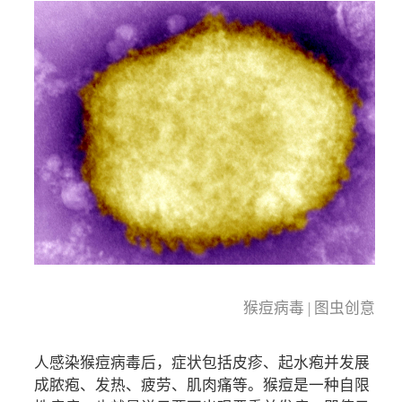
猴痘病毒 | 图虫创意
人感染猴痘病毒后，症状包括皮疹、起水疱并发展
成脓疱、发热、疲劳、肌肉痛等。猴痘是一种自限