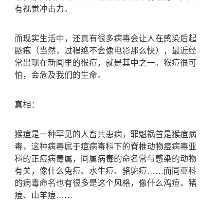
有视觉冲击力。
而现实生活中，还真有很多病毒会让人在感染后起
脓疱（当然，过程绝不会像电影那么快），最近经
常出现在新闻里的猴痘，就是其中之一。猴痘很可
怕，会危及我们的生命。
真相：
猴痘是一种罕见的人畜共患病，罪魁祸首是猴痘病
毒，这种病毒属于痘病毒科下的脊椎动物痘病毒亚
科的正痘病毒属，同属病毒的命名常与感染的动物
有关，像什么兔痘、水牛痘、骆驼痘……而同亚科
的病毒命名也有很多是这个风格，像什么鸡痘、猪
痘、山羊痘……