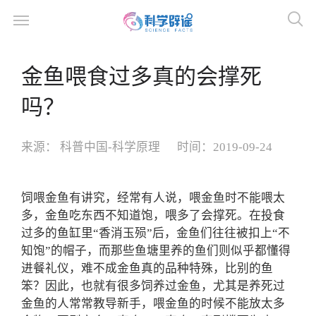
金鱼喂食过多真的会撑死
吗？
来源：
科普中国-科学原理
时间：
2019-09-24
饲喂金鱼有讲究，经常有人说，喂金鱼时不能喂太
多，金鱼吃东西不知道饱，喂多了会撑死。在投食
过多的鱼缸里“香消玉殒”后，金鱼们往往被扣上“不
知饱”的帽子，而那些鱼塘里养的鱼们则似乎都懂得
进餐礼仪，难不成金鱼真的品种特殊，比别的鱼
笨？因此，也就有很多饲养过金鱼，尤其是养死过
金鱼的人常常教导新手，喂金鱼的时候不能放太多