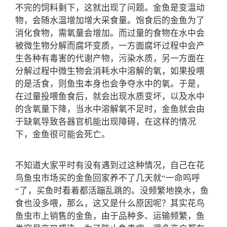
不完的饲料剩下，这就出现了问题。金鱼是变温动
物，会随水温增加增大采食量。饱食后的金鱼为了
消化食物，需氧量会增加。而过量的食物在水中会
被微生物分解而腐坏变质，一方面腐坏过程中会产
生各种有毒害的代谢产物，污染水质，另一方面在
分解过程中微生物会消耗水中溶解的氧，如果投喂
的是活食，则鱼虫本身也会争夺水中的氧。于是，
在过量投喂鱼食后，就会出现水质变坏，以及水中
的含氧量下降，当水中溶解氧不足时，金鱼就会由
于缺氧导致各器官机能出现障碍，在这样的情况
下，金鱼很可能会死亡。
不知道大家平时有没有遇到过这种情况，自己在花
鸟鱼虫市场买的金鱼回家养不了几天就“一命呜呼
“了，买鱼时看着都活蹦乱跳的。没频繁地换水，鱼
食也没多喂，那么，这又是什么原因呢？其实花鸟
鱼虫市上销售的金鱼，由于品种多、运输频繁，鱼