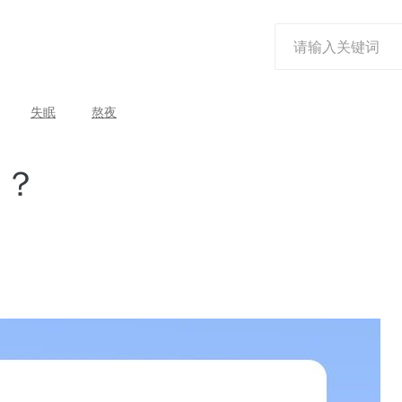
失眠
熬夜
白？