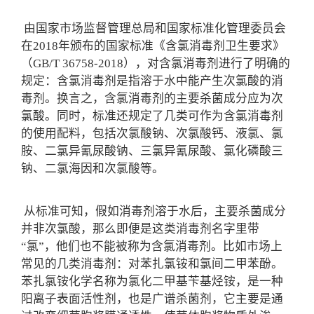
由国家市场监督管理总局和国家标准化管理委员会
在2018年颁布的国家标准《含氯消毒剂卫生要求》
（GB/T 36758-2018），对含氯消毒剂进行了明确的
规定：含氯消毒剂是指溶于水中能产生次氯酸的消
毒剂。换言之，含氯消毒剂的主要杀菌成分应为次
氯酸。同时，标准还规定了几类可作为含氯消毒剂
的使用配料，包括次氯酸钠、次氯酸钙、液氯、氯
胺、二氯异氰尿酸钠、三氯异氰尿酸、氯化磷酸三
钠、二氯海因和次氯酸等。
从标准可知，假如消毒剂溶于水后，主要杀菌成分
并非次氯酸，那么即便是这类消毒剂名字里带
“氯”，他们也不能被称为含氯消毒剂。比如市场上
常见的几类消毒剂：对苯扎氯铵和氯间二甲苯酚。
苯扎氯铵化学名称为氯化二甲基苄基烃铵，是一种
阳离子表面活性剂，也是广谱杀菌剂，它主要是通