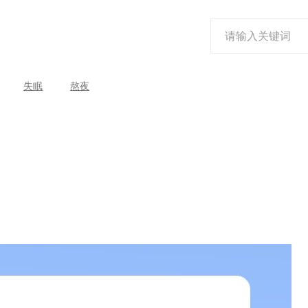
失眠
熬夜
？