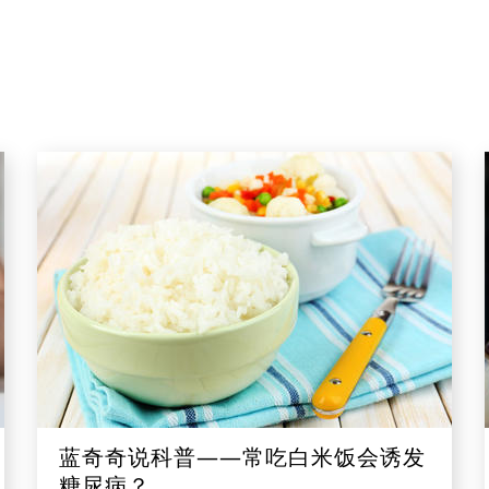
蓝奇奇说科普——常吃白米饭会诱发
糖尿病？