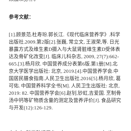
参考文献：
[1].顾景范.杜寿玢.郭长江.《现代临床营养学》.科学
出版社.2009.第2版[2].张巍, 常立文, 王淑荣,等. 日光
暴露方式及维生素D摄入与大鼠肾脏维生素D受体表
达及骨矿化改变[J]. 临床儿科杂志, 2009, 27(7):662-
665.[3].杨月欣. 中国营养成分表第6版.第1册[M].北
京大学医学出版社: 北京, 2019.[4].中国营养学会.中
国居民膳食指南.人民卫生出版社.2016[5].杨月欣, 葛
可佑. 中国营养科学全书[M]. 人民卫生出版社: 北京,
2019: 82. 中国营养学会[6].赵钊,钞虹,吉爱国. 烹制骨
汤中钙等矿物质含量的测定及营养评价[J]. 食品研究
与开发(12):126-129.