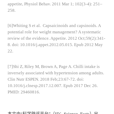
appetite, Physiol Behav. 2011 Mar 1; 102(3-4): 251–
258.
[6]Whiting S et al. Capsaicinoids and capsinoids. A
potential role for weight management? A systematic
review of the evidence. Appetite. 2012 Oct;59(2):341-
8. doi: 10.1016/j.appet.2012.05.015. Epub 2012 May
22.
[7]Shi Z, Riley M, Brown A, Page A. Chilli intake is
inversely associated with hypertension among adults.
Clin Nutr ESPEN. 2018 Feb;23:67-72. doi:
10.1016/j.clnesp.2017.12.007. Epub 2017 Dec 26.
PMID: 29460816.
本文由“科学辟谣平台”（ID：Science_Facts）出