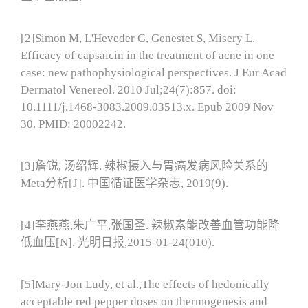
[2]Simon M, L'Heveder G, Genestet S, Misery L.
Efficacy of capsaicin in the treatment of acne in one
case: new pathophysiological perspectives. J Eur Acad
Dermatol Venereol. 2010 Jul;24(7):857. doi:
10.1111/j.1468-3083.2009.03513.x. Epub 2009 Nov
30. PMID: 20002242.
[3]詹锐, 汤绍辉. 辣椒摄入与胃癌发病风险关系的
Meta分析[J]. 中国循证医学杂志, 2019(9).
[4]李燕燕,朱广平,张国圣. 辣椒素能改善血管功能降
低血压[N]. 光明日报,2015-01-24(010).
[5]Mary-Jon Ludy, et al.,The effects of hedonically
acceptable red pepper doses on thermogenesis and