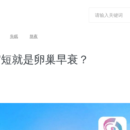
失眠
熬夜
缩短就是卵巢早衰？