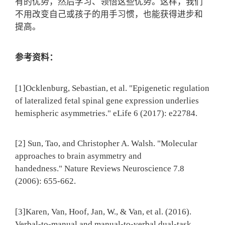
有的优势，然后学习、领悟这些优势。这样，我们
不用改变自己或孩子的用手习惯，也能获得进步和
提高。
参考资料：
[1]Ocklenburg, Sebastian, et al. "Epigenetic regulation
of lateralized fetal spinal gene expression underlies
hemispheric asymmetries." eLife 6 (2017): e22784.
[2] Sun, Tao, and Christopher A. Walsh. "Molecular
approaches to brain asymmetry and
handedness." Nature Reviews Neuroscience 7.8
(2006): 655-662.
[3]Karen, Van, Hoof, Jan, W., & Van, et al. (2016).
Verbal-to-manual and manual-to-verbal dual-task