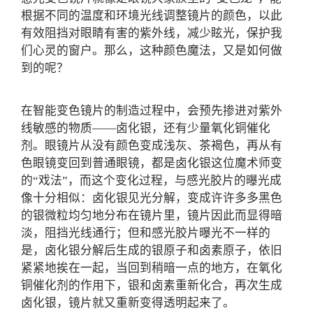
根据不同的温度和环境光线调整镜片的颜色，以此
有效阻挡对眼睛有害的紫外线，减少眩光，保护我
们心灵的窗户。那么，这种颜色魔法，又是如何做
到的呢？
在智能变色镜片的制造过程中，会预先掺进对紫外
线敏感的物质——卤化银，还有少量氧化铜催化
剂。眼镜片从没有颜色变成浅灰、茶褐色，再从有
色眼镜变回到普通眼镜，都是卤化银这位魔术师变
的“戏法”，而这个变化过程，与感光胶片的曝光成
像十分相似：卤化银见光分解，变成许许多多黑色
的银微粒均匀地分布在镜片里，镜片因此而显得暗
淡，阻挡光线通行；但和感光胶片曝光不一样的
是，卤化银分解后生成的银原子和卤素原子，依旧
紧紧地挨在一起，当回到稍暗一点的地方，在氧化
铜催化剂的作用下，银和卤素重新化合，再次生成
卤化银，镜片就又重新变得透明起来了。