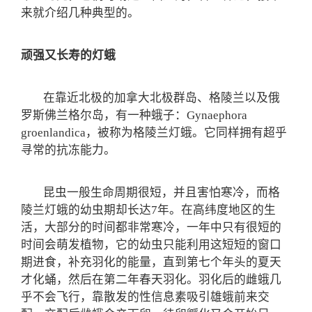
来就介绍几种典型的。
顽强又长寿的灯蛾
在靠近北极的加拿大北极群岛、格陵兰以及俄
罗斯佛兰格尔岛，有一种蛾子：Gynaephora
groenlandica，被称为格陵兰灯蛾。它同样拥有超乎
寻常的抗冻能力。
昆虫一般生命周期很短，并且害怕寒冷，而格
陵兰灯蛾的幼虫期却长达7年。在高纬度地区的生
活，大部分的时间都非常寒冷，一年中只有很短的
时间会萌发植物，它的幼虫只能利用这短短的窗口
期进食，补充羽化的能量，直到第七个年头的夏天
才化蛹，然后在第二年春天羽化。羽化后的雌蛾几
乎不会飞行，靠散发的性信息素吸引雄蛾前来交