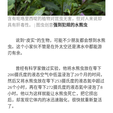
含有吡咯里西啶的植物对昆虫无害，但对人来说却
具有肝毒性。 | 图虫创意
强到犯规的水熊虫
说到“皮实”的生物，可能不少朋友都会想到水熊
虫。这个小家伙不管是在外太空还是沸水中都能游
刃有余。
曾经有科学家做过实验，他将水熊虫放在零下
200摄氏度的液态空气中低温浸泡了20个月的时间，
然后又将水熊虫放在零下253摄氏度的液态氮中超过
26个小时，再在零下272摄氏度的液态氦中浸泡了8
小时。他以为这样就能让水熊虫死亡，把它捞出
后，却发现它体内的冰迅速融化，很快就重新复活
了。