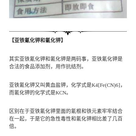
【亚铁氰化钾和氰化钾】
其实亚铁氰化钾和氰化钾是两码事，亚铁氰化钾是
合法的食品添加剂，用作抗结剂。
亚铁氰化钾又叫黄血盐钾，化学式是K4[Fe(CN)6]，
而氰化钾的化学式是KCN。
区别在于亚铁氰化钾里面的氰根和铁元素牢牢结合
在一起，于是它的急性毒性和氰化钾相比差了几百
倍。