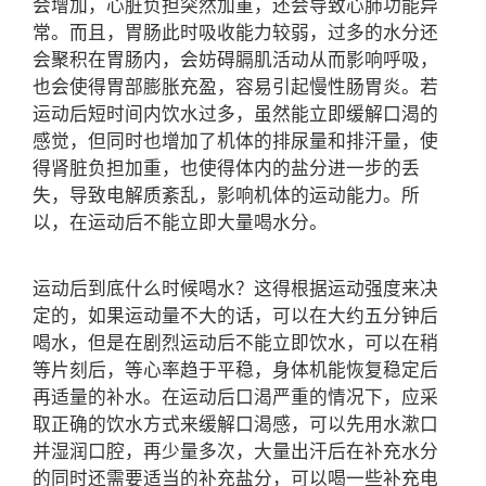
会增加，心脏负担突然加重，还会导致心肺功能异
常。而且，胃肠此时吸收能力较弱，过多的水分还
会聚积在胃肠内，会妨碍膈肌活动从而影响呼吸，
也会使得胃部膨胀充盈，容易引起慢性肠胃炎。若
运动后短时间内饮水过多，虽然能立即缓解口渴的
感觉，但同时也增加了机体的排尿量和排汗量，使
得肾脏负担加重，也使得体内的盐分进一步的丢
失，导致电解质紊乱，影响机体的运动能力。所
以，在运动后不能立即大量喝水分。
运动后到底什么时候喝水？这得根据运动强度来决
定的，如果运动量不大的话，可以在大约五分钟后
喝水，但是在剧烈运动后不能立即饮水，可以在稍
等片刻后，等心率趋于平稳，身体机能恢复稳定后
再适量的补水。在运动后口渴严重的情况下，应采
取正确的饮水方式来缓解口渴感，可以先用水漱口
并湿润口腔，再少量多次，大量出汗后在补充水分
的同时还需要适当的补充盐分，可以喝一些补充电