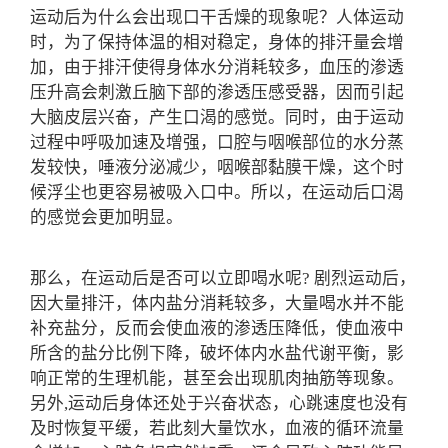
运动后为什么会出现口干舌燥的现象呢？人体运动
时，为了保持体温的相对稳定，身体的排汗量会增
加，由于排汗使得身体水分消耗较多，血压的渗透
压升高会刺激丘脑下部的渗透压感受器，因而引起
大脑皮层兴奋，产生口渴的感觉。同时，由于运动
过程中呼吸加速及增强，口腔与咽喉部位的水分蒸
发较快，唾液分泌减少，咽喉部黏膜干燥，这个时
候浮尘也更容易被吸入口中。所以，在运动后口渴
的感觉会更加明显。
那么，在运动后是否可以立即喝水呢? 剧烈运动后，
因大量排汗，体内盐分消耗较多，大量喝水并不能
补充盐分，反而会使血液的渗透压降低，使血液中
所含的盐分比例下降，破坏体内水盐代谢平衡，影
响正常的生理机能，甚至会出现肌肉抽筋等现象。
另外,运动后身体还处于兴奋状态，心跳速度也没有
及时恢复平缓，若此刻大量饮水，血液的循环流量