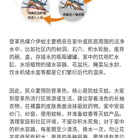
登革热媒介
伊蚊
主要栖息
在家中或民居周围的洁净
水中
，比如社区内的树洞、石穴、积水轮胎，废弃
的碗、盒，存接水的瓶瓶罐罐，家中的饮用贮水
缸、水培植物的储水容器
、花盆托、
腌菜坛水封
、
饮水机储水盒等都是它们繁衍后代的温床。
因此
，
民众
要预防登革热，核心是防蚊灭蚊
。大家
到登革热流行区
旅游
或生活，建议穿着浅色的长袖
衣物，在裸露的皮肤表面涂抹驱蚊药物。家中安装
纱门、纱窗，使用蚊帐，并准备蚊香等灭蚊产品。
清理家庭和社区环境，不留存积水死角；对于家中
的积水容器，每星期至少清洗、换水一次，勿让花
盆底盘留有积水；废弃的各种容器，要放进有盖垃