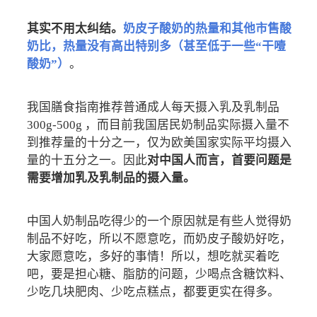
其实不用太纠结。
奶皮子酸奶的热量和其他市售酸
奶比，热量没有高出特别多（甚至低于一些“干噎
酸奶”）
。
我国膳食指南推荐普通成人每天摄入乳及乳制品
300g-500g ，而目前我国居民奶制品实际摄入量不
到推荐量的十分之一，仅为欧美国家实际平均摄入
量的十五分之一。因此
对中国人而言，首要问题是
需要增加乳及乳制品的摄入量。
中国人奶制品吃得少的一个原因就是有些人觉得奶
制品不好吃，所以不愿意吃，而奶皮子酸奶好吃，
大家愿意吃，多好的事情！所以，想吃就买着吃
吧，要是担心糖、脂肪的问题，少喝点含糖饮料、
少吃几块肥肉、少吃点糕点，都要更实在得多。