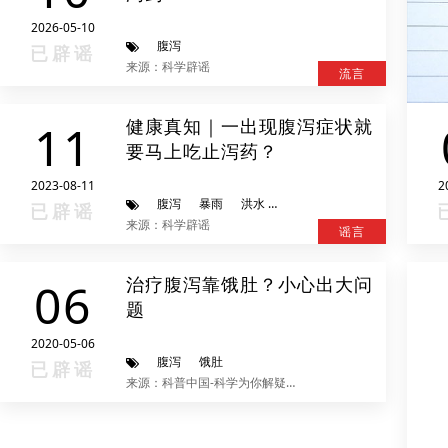
2026-05-10
腹泻
已辟谣
来源：科学辟谣
流言
健康真知｜一出现腹泻症状就
11
要马上吃止泻药？
2023-08-11
2
腹泻
暴雨
洪水
蒙脱石散
已辟谣
来源：科学辟谣
谣言
治疗腹泻靠饿肚？小心出大问
06
题
2020-05-06
腹泻
饿肚
已辟谣
来源：科普中国-科学为你解疑释惑