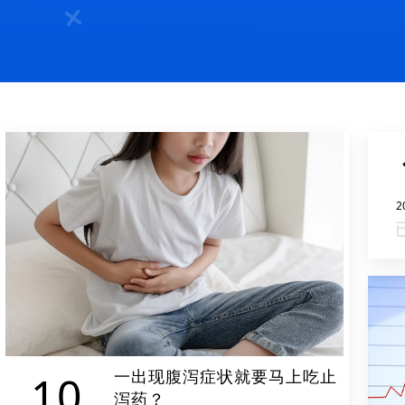
2
一出现腹泻症状就要马上吃止
10
泻药？