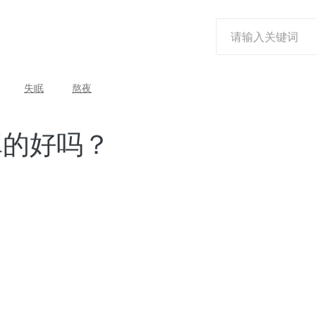
失眠
熬夜
真的好吗？