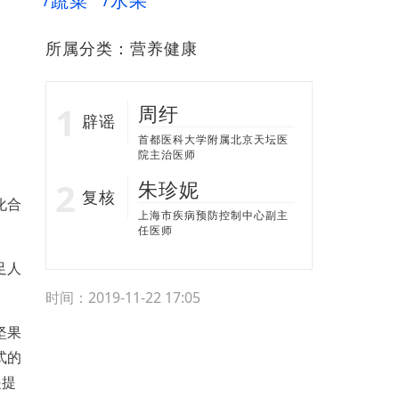
蔬菜
水果
所属分类：
营养健康
周纡
辟谣
首都医科大学附属北京天坛医
院主治医师
朱珍妮
复核
化合
上海市疾病预防控制中心副主
任医师
足人
时间：2019-11-22 17:05
坚果
式的
是提