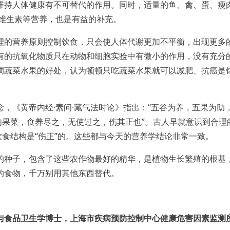
维持人体健康有不可替代的作用。同时，适量的鱼、禽、蛋、瘦
族维生素等营养，也是有益的补充。
的营养原则控制饮食，只会使人体代谢更加不平衡，出现更多
有的抗氧化物质只在动物和细胞实验中有微小的作用，没有充分
调蔬菜水果的好处，认为顿顿只吃蔬菜水果就可以减肥、抗癌是
《黄帝内经·素问·藏气法时论》指出：“五谷为养，五果为助
肉果菜，食养尽之，无使过之，伤其正也”。古人早就意识到合理
饮食结构是“伤正”的。这些都与今天的营养学结论非常一致。
种子，包含了这些农作物最好的精华，是植物生长繁殖的根基
的食物，千万别用其他东西替代。
与食品卫生学博士，上海市疾病预防控制中心健康危害因素监测