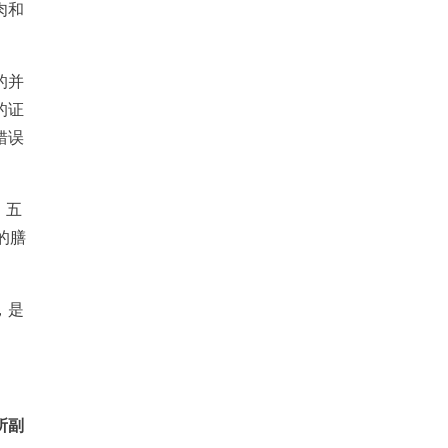
肉和
的并
的证
错误
，五
的膳
，是
所副