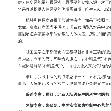
供人体所需能量的最经济、最重要的食物来源，对于
坚果可以提供人体需要的优质蛋白质，维生素A、B
肥胖和糖尿病都属于代谢性疾病，如果不按照合理
发症。癌症的病因尚不明确，现在发现蔬菜水果中含
据能够证实蔬菜水果能够帮助人体抗癌。所以片面强
的。
祖国医学在平衡膳食方面很早就有非常正确的理念，
畜为益，五菜为充，气味合则服之，以补精益气”“谷
食配比是能够“补精益气”的，而过度摄入某类食物的
最后，我以中医的观点来总结一下：五谷是植物的
最易于人体消化吸收的营养，也是最能补益脾胃气血
辟谣专家：周纡，北京天坛医院中医科主治医师
复核专家：朱珍妮，中国疾病预防控制中心营养