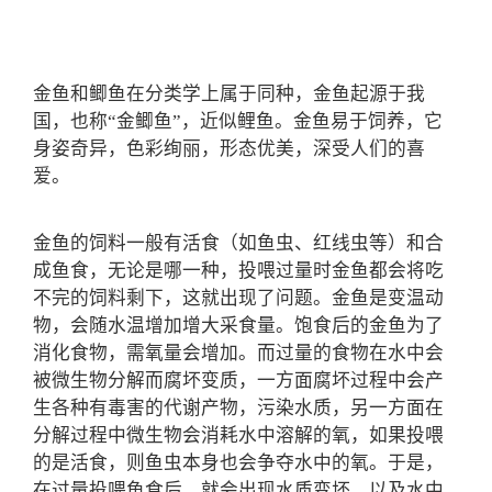
金鱼和鲫鱼在分类学上属于同种，金鱼起源于我
国，也称“金鲫鱼”，近似鲤鱼。金鱼易于饲养，它
身姿奇异，色彩绚丽，形态优美，深受人们的喜
爱。
金鱼的饲料一般有活食（如鱼虫、红线虫等）和合
成鱼食，无论是哪一种，投喂过量时金鱼都会将吃
不完的饲料剩下，这就出现了问题。金鱼是变温动
物，会随水温增加增大采食量。饱食后的金鱼为了
消化食物，需氧量会增加。而过量的食物在水中会
被微生物分解而腐坏变质，一方面腐坏过程中会产
生各种有毒害的代谢产物，污染水质，另一方面在
分解过程中微生物会消耗水中溶解的氧，如果投喂
的是活食，则鱼虫本身也会争夺水中的氧。于是，
在过量投喂鱼食后，就会出现水质变坏，以及水中