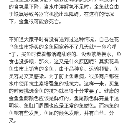
的含氧量下降，当水中溶解氧不足时，金鱼就会由
于缺氧导致各器官机能出现障碍，在这样的情况
下，金鱼很可能会死亡。
不知道大家平时有没有遇到过这种情况，自己在花
鸟鱼虫市场买的金鱼回家养不了几天就“一命呜呼
“了，买鱼时看着都活蹦乱跳的。没频繁地换水，鱼
食也没多喂，那么，这又是什么原因呢？其实花鸟
鱼虫市上销售的金鱼，由于品种多、运输频繁，鱼
类容易交叉感染。为了防止鱼患病，很多商户都在
水中使用抗生素增强鱼的抵抗力。这样一来，买鱼
的时候挑选金鱼的技巧就显得十分重要了。健康的
金鱼鱼鳃颜色应该是鲜红的，鱼尾颜色鲜亮呈半透
明状、鱼肛门周围也应是正常的鱼鳍色。而病鱼的
鱼鳃有些发黑，鱼尾的颜色发暗，并有血丝、分
叉。