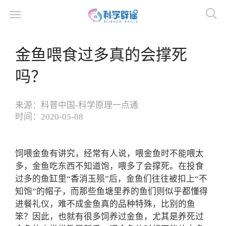
金鱼喂食过多真的会撑死
吗？
来源：
科普中国-科学原理一点通
时间：
2020-05-08
饲喂金鱼有讲究，经常有人说，喂金鱼时不能喂太
多，金鱼吃东西不知道饱，喂多了会撑死。在投食
过多的鱼缸里“香消玉殒”后，金鱼们往往被扣上“不
知饱”的帽子，而那些鱼塘里养的鱼们则似乎都懂得
进餐礼仪，难不成金鱼真的品种特殊，比别的鱼
笨？因此，也就有很多饲养过金鱼，尤其是养死过