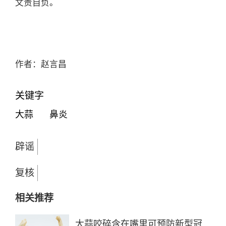
文责自负。
作者：赵言昌
关键字
大蒜
鼻炎
辟谣
复核
相关推荐
大蒜咬碎含在嘴里可预防新型冠