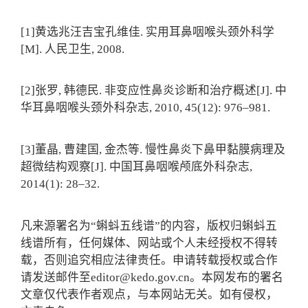
[1]黄选兆汪吉宝孔维佳. 实用耳鼻咽喉头颈外科学
[M]. 人民卫生, 2008.
[2]张罗, 韩德民. 非变应性鼻炎诊断和治疗概述[J]. 中
华耳鼻咽喉头颈外科杂志, 2010, 45(12): 976–981.
[3]董晶, 曹建国, 金杰等. 慢性鼻炎下鼻甲黏膜病理及
超微结构观察[J]. 中国耳鼻咽喉颅底外科杂志,
2014(1): 28–32.
凡来源署名为“蝌蚪五线谱”的内容，版权归蝌蚪五
线谱所有，任何媒体、网站或个人未经授权不得转
载，否则追究相应法律责任。申请转载授权或合作
请发送邮件至editor@kedo.gov.cn。本网发布的署名
文章仅代表作者观点，与本网站无关。如有侵权，