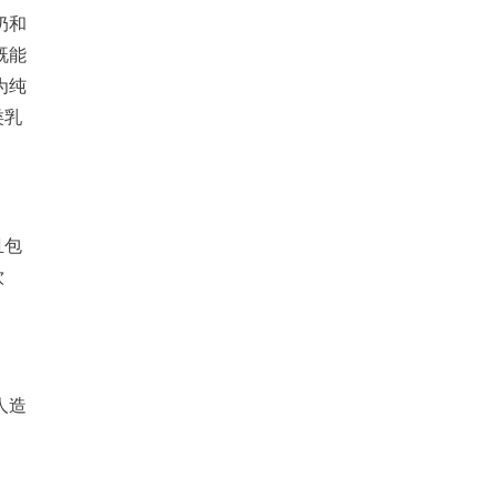
奶和
既能
为纯
类乳
且包
饮
人造