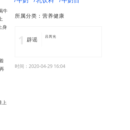
牛奶
乳饮料
牛奶日
喝牛
所属分类：
营养健康
上
上身
吕芮光
辟谣
着
时间：2020-04-29 16:04
再
量上
。