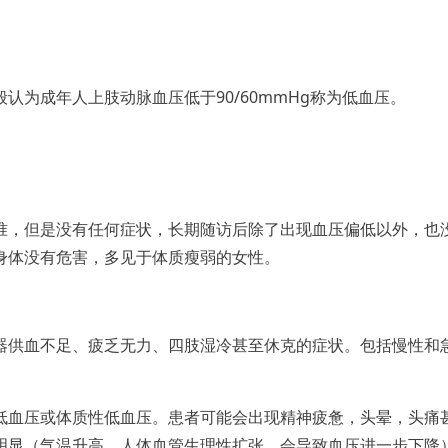
为成年人上肢动脉血压低于90/60mmHg称为低血压。
准，但是没有任何症状，长期随访后除了出现血压偏低以外，也
身体没有危害，多见于体质瘦弱的女性。
器供血不足、疲乏无力、四肢湿冷甚至休克的症状。包括慢性和
低血压或体质性低血压。患者可能会出现精神疲惫，头晕，头痛
明显（气温升高，人体血管生理性扩张，会导致血压进一步下降