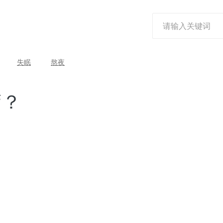
失眠
熬夜
疗？