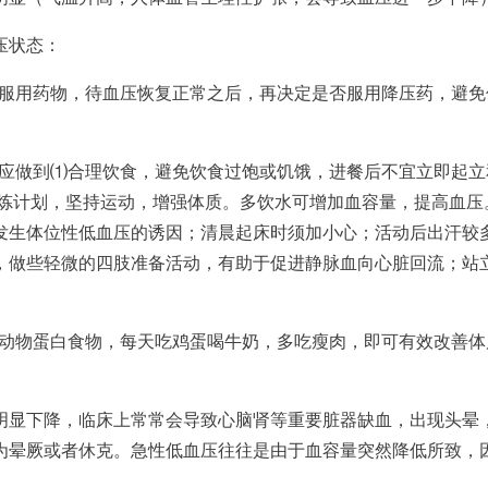
压状态：
服用药物，待血压恢复正常之后，再决定是否服用降压药，避免
应做到⑴合理饮食，避免饮食过饱或饥饿，进餐后不宜立即起立
锻炼计划，坚持运动，增强体质。多饮水可增加血容量，提高血压
发生体位性低血压的诱因；清晨起床时须加小心；活动后出汗较
，做些轻微的四肢准备活动，有助于促进静脉血向心脏回流；站
动物蛋白食物，每天吃鸡蛋喝牛奶，多吃瘦肉，即可有效改善体
明显下降，临床上常常会导致心脑肾等重要脏器缺血，出现头晕
为晕厥或者休克。急性低血压往往是由于血容量突然降低所致，