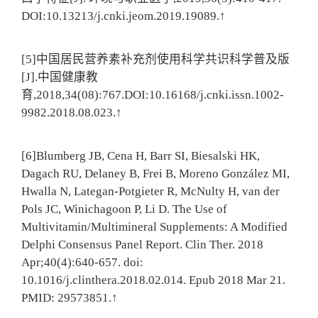
DOI:10.13213/j.cnki.jeom.2019.19089.↑
[5]中国居民营养素补充剂使用科学共识科学普及版
[J].中国健康教
育,2018,34(08):767.DOI:10.16168/j.cnki.issn.1002-
9982.2018.08.023.↑
[6]Blumberg JB, Cena H, Barr SI, Biesalski HK,
Dagach RU, Delaney B, Frei B, Moreno González MI,
Hwalla N, Lategan-Potgieter R, McNulty H, van der
Pols JC, Winichagoon P, Li D. The Use of
Multivitamin/Multimineral Supplements: A Modified
Delphi Consensus Panel Report. Clin Ther. 2018
Apr;40(4):640-657. doi:
10.1016/j.clinthera.2018.02.014. Epub 2018 Mar 21.
PMID: 29573851.↑