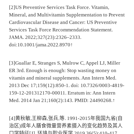
[2]US Preventive Services Task Force. Vitamin,
Mineral, and Multivitamin Supplementation to Prevent
Cardiovascular Disease and Cancer: US Preventive
Services Task Force Recommendation Statement.
JAMA. 2022;327(23):2326–2333.
doi:10.1001/jama.2022.8970↑
[3]Guallar E, Stranges S, Mulrow C, Appel LJ, Miller
ER 3rd. Enough is enough: Stop wasting money on
vitamin and mineral supplements. Ann Intern Med.
2013 Dec 17;159(12):850-1. doi: 10.7326/0003-4819-
159-12-201312170-00011. Erratum in: Ann Intern
Med. 2014 Jan 21;160(2):143. PMID: 24490268.↑
[4]黄秋敏,王柳森,张兵,等. 1991-2015年我国九省(自
治区)成年人膳食微量营养素摄入的变化趋势及其人
口学特征[J]. 环境与职业医学,2019,36(5):410-417.