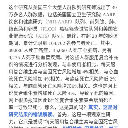
这个研究从美国三个大型人群队列研究筛选出了 39
万多名人群数据，包括美国国立卫生研究院-AARP
饮食和健康研究
（NIH-AARP）
队列、前列腺、肺、
结直肠和卵巢
（PLCO）
癌症筛查试验队列和美国农
业健康研究
（AHS）
队列。最终，在超 20 年的随访
期间，累计记录到 164,762 名参与者死亡。其中，
49,836 人死于癌症，35,060 人死于心脏病，另有
9,275 人死于脑血管疾病。
对这些人群服用复合补充
剂的情况进行分析发现，与非使用者相比，每天服
用复合维生素与全因死亡风险增加 4%相关，与心血
管死亡风险增加 4%相关，与癌症死亡风险降低 2%
相关，与脑血管死亡风险增加6%相关。
这也是网上
说复合维生素增加死亡风险 4%、导致早死的原因。
网上很多报道因此说“吃复合维生素竟会增加死亡
率”“导致早死”。
那么，这是真的吗？
其实，这是对
研究结果的错误解读。
首先，这是一项观察性研
究，它只是发现“每天服用复合维生素与全因死亡风