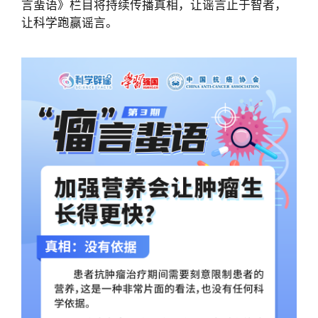
言蜚语》栏目将持续传播真相，让谣言止于智者，
让科学跑赢谣言。