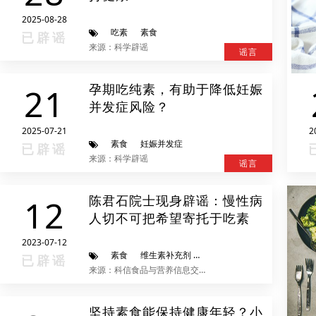
2025-08-28
吃素
素食
已辟谣
来源：科学辟谣
谣言
孕期吃纯素，有助于降低妊娠
21
并发症风险？
2025-07-21
2
素食
妊娠并发症
已辟谣
来源：科学辟谣
谣言
陈君石院士现身辟谣：慢性病
12
人切不可把希望寄托于吃素
2023-07-12
素食
维生素补充剂
致癌
慢性病
已辟谣
来源：科信食品与营养信息交流中心
坚持素食能保持健康年轻？小