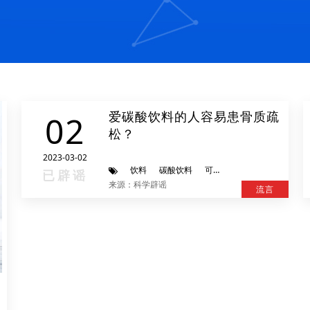
爱碳酸饮料的人容易患骨质疏
02
松？
2023-03-02
饮料
碳酸饮料
可乐
辟谣
已辟谣
来源：科学辟谣
流言