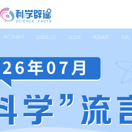
热门关键词
辟谣进行时
流言榜
健身减肥
失眠