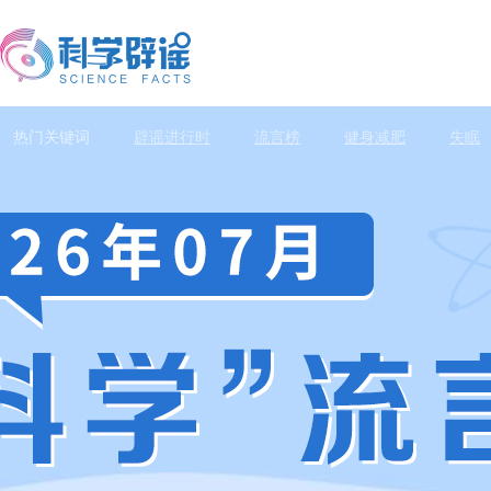
热门关键词
辟谣进行时
流言榜
健身减肥
失眠