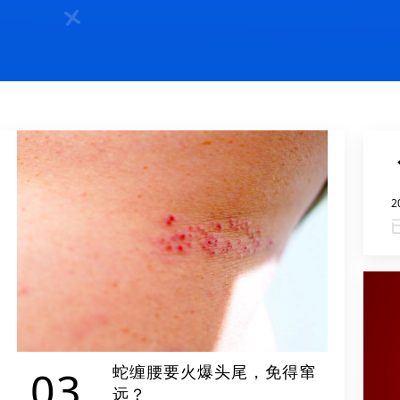
2
蛇缠腰要火爆头尾，免得窜
03
远？