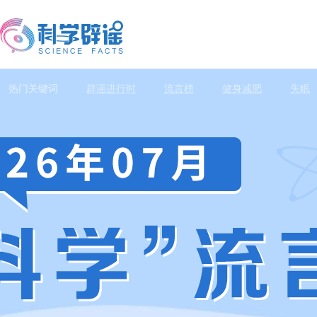
热门关键词
辟谣进行时
流言榜
健身减肥
失眠