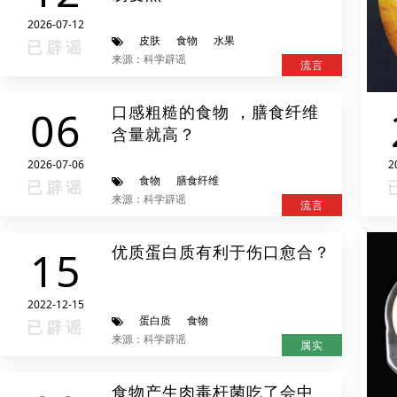
2026-07-12
皮肤
食物
水果
已辟谣
来源：科学辟谣
流言
口感粗糙的食物 ，膳食纤维
06
含量就高？
2026-07-06
2
食物
膳食纤维
已辟谣
来源：科学辟谣
流言
优质蛋白质有利于伤口愈合？
15
2022-12-15
蛋白质
食物
已辟谣
来源：科学辟谣
属实
食物产生肉毒杆菌吃了会中