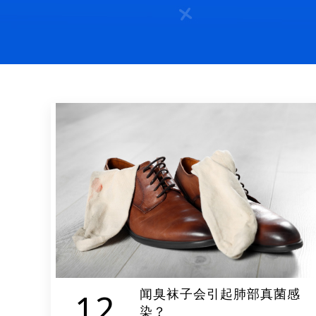
闻臭袜子会引起肺部真菌感
12
染？