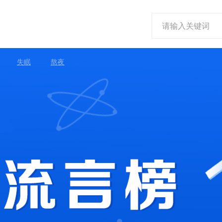
失眠
熬夜