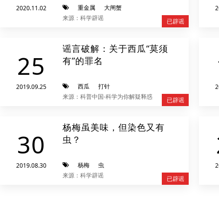
重金属
大闸蟹
2020.11.02
2
来源：科学辟谣
已辟谣
谣言破解：关于西瓜“莫须
25
有”的罪名
西瓜
打针
2019.09.25
2
来源：科普中国-科学为你解疑释惑
已辟谣
杨梅虽美味，但染色又有
30
虫？
杨梅
虫
2019.08.30
2
来源：科学辟谣
已辟谣