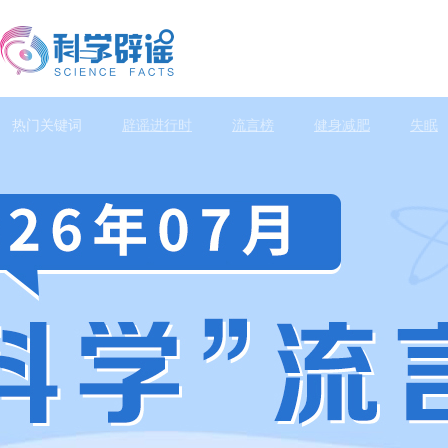
热门关键词
辟谣进行时
流言榜
健身减肥
失眠