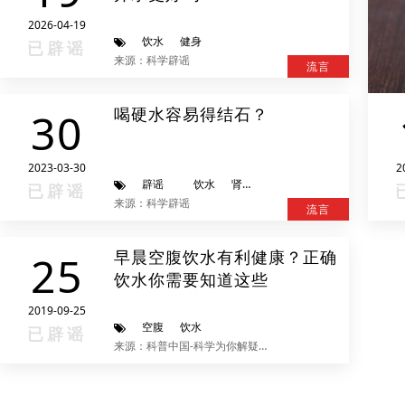
2026-04-19
饮水
健身
已辟谣
来源：科学辟谣
流言
喝硬水容易得结石？
30
2023-03-30
2
辟谣
饮水
肾结石
泌尿结石
已辟谣
来源：科学辟谣
流言
早晨空腹饮水有利健康？正确
25
饮水你需要知道这些
2019-09-25
空腹
饮水
已辟谣
来源：科普中国-科学为你解疑释惑