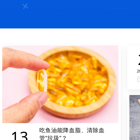
2
吃鱼油能降血脂、清除血
13
管“垃圾”？