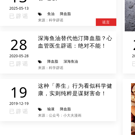
2025-05-13
鱼油
降血脂
已辟谣
来源：科学辟谣
谣言
深海鱼油替代他汀降血脂？心
28
血管医生辟谣：绝对不能！
2020-05-28
2
降血脂
深海鱼油
已辟谣
来源：科学辟谣
这种「养生」行为看似科学健
19
康，实则纯粹是谋财害命！
2019-12-19
输液
降血脂
已辟谣
来源：公众号：小大夫漫画