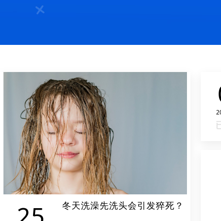
2
冬天洗澡先洗头会引发猝死？
25