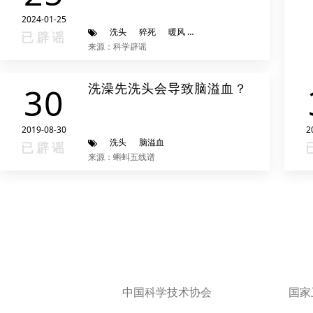
2024-01-25
洗头
猝死
暖风
辟谣进行时
已辟谣
来源：科学辟谣
洗澡先洗头会导致脑溢血？
30
2019-08-30
2
洗头
脑溢血
已辟谣
来源：蝌蚪五线谱
中国科学技术协会
国家