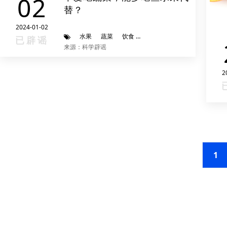
02
替？
2024-01-02
水果
蔬菜
饮食
辟谣进行时
已辟谣
来源：科学辟谣
2
1